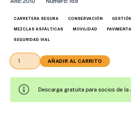
Año:
2010
Número:
169
CARRETERA SEGURA
CONSERVACIÓN
GESTIÓN
MEZCLAS ASFÁLTICAS
MOVILIDAD
PAVIMENT
SEGURIDAD VIAL
Revista
AÑADIR AL CARRITO
Carreteras
Edición
2010
Descarga gratuita para socios de la 
cantidad