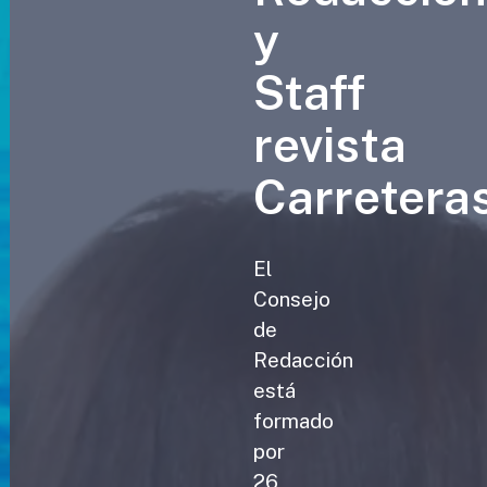
y
Staff
revista
Carretera
El
Consejo
de
Redacción
está
formado
por
26