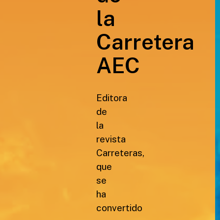
la
Carretera
AEC
Editora
de
la
revista
Carreteras,
que
se
ha
convertido