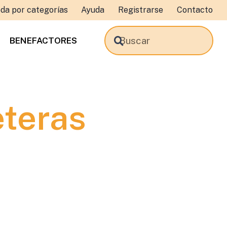
da por categorías
Ayuda
Registrarse
Contacto
BENEFACTORES
eteras