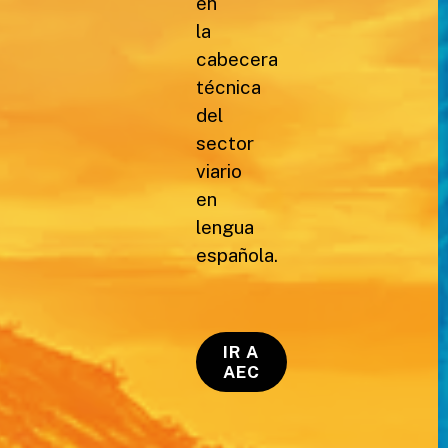
en
la
cabecera
técnica
del
sector
viario
en
lengua
española.
IR A
AEC