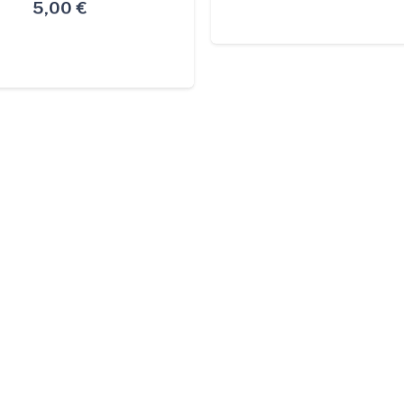
e las Carreteras
5,00
€
5,00
€