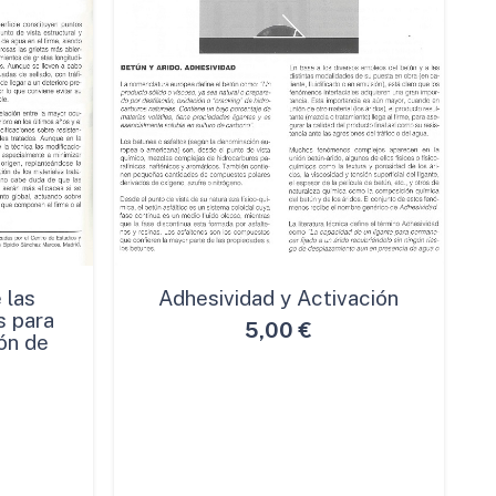
 las
Adhesividad y Activación
s para
5,00
€
ón de