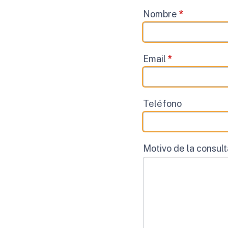
Contacto
Nombre
*
Email
*
Teléfono
Motivo de la consul