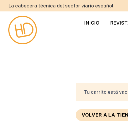
La cabecera técnica del sector viario español
INICIO
REVIS
Tu carrito está vac
VOLVER A LA TIE