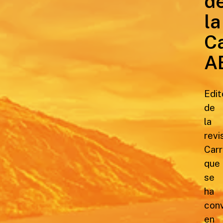
d
la
Ca
A
Edit
de
la
revi
Carr
que
se
ha
conv
en