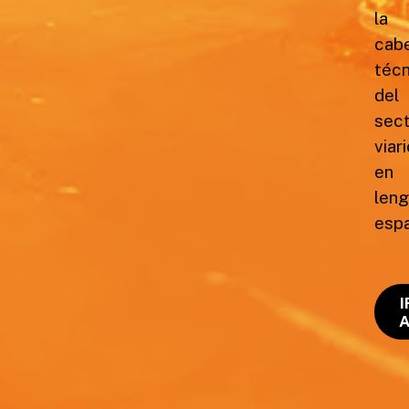
la
cab
técn
del
sec
viari
en
len
espa
I