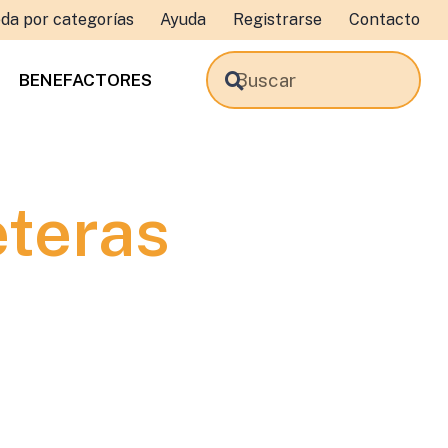
da por categorías
Ayuda
Registrarse
Contacto
BENEFACTORES
eteras