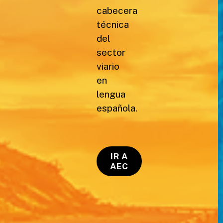
cabecera
técnica
del
sector
viario
en
lengua
española.
IR A
AEC