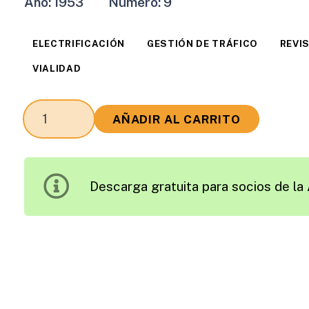
Año:
1953
Número:
9
ELECTRIFICACIÓN
GESTIÓN DE TRÁFICO
REVI
VIALIDAD
Revista
AÑADIR AL CARRITO
Carreteras
Edición
1953
Descarga gratuita para socios de la 
cantidad