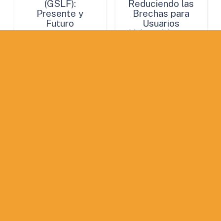
(GSLF):
Reduciendo las
Presente y
Brechas para
Futuro
Usuarios
Vulnerables en
5,00
€
Perú
5,00
€