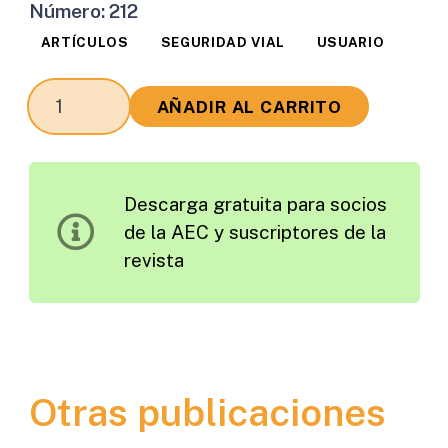
Número:
212
ARTÍCULOS
SEGURIDAD VIAL
USUARIO
¿Cuál
AÑADIR AL CARRITO
debe
ser
el
Descarga gratuita para socios
Objetivo
de la AEC y suscriptores de la
de
revista
la
Educación
Vial?
Hacia
una
Otras publicaciones
Conducción
Inconscientemente