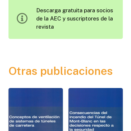
Aplicados
Descarga gratuita para socios
a
de la AEC y suscriptores de la
la
revista
Operación
y
Mantenimiento
cantidad
Otras publicaciones