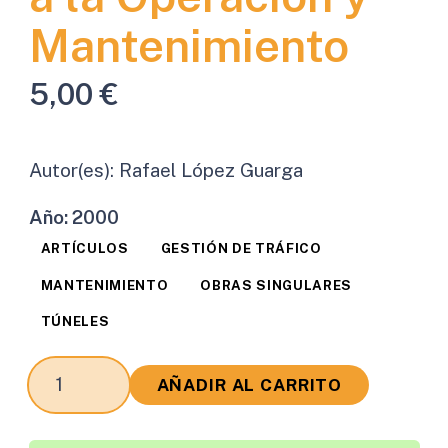
Mantenimiento
5,00
€
Autor(es):
Rafael López Guarga
Año:
2000
ARTÍCULOS
GESTIÓN DE TRÁFICO
MANTENIMIENTO
OBRAS SINGULARES
TÚNELES
Sistemas
AÑADIR AL CARRITO
de
Control