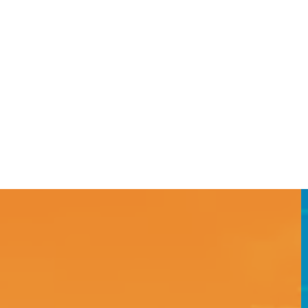
Construidos con
Desce
Suelocemento
As
5,00
€