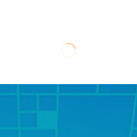
ndente en Pavimentos
Señalización Horizo
fálticos mediante
Vertical
Ultrasonidos
5,00
€
5,00
€