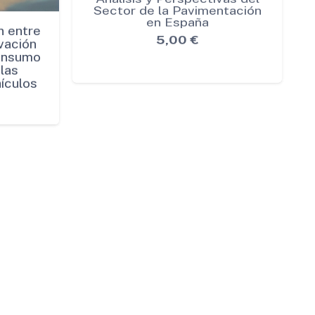
n entre
Análisis y Perspectivas del
vación
Sector de la Pavimentación
Consumo
en España
las
5,00
€
ículos