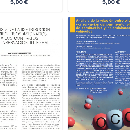
5,00
€
5,00
€