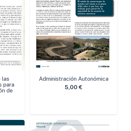
 las
Administración Autonómica
s para
5,00
€
ón de