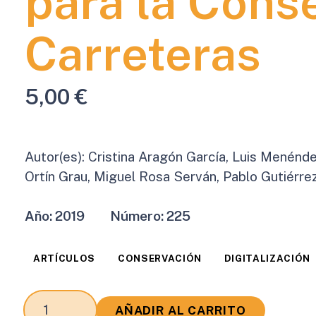
para la Cons
Carreteras
5,00
€
Autor(es):
Cristina Aragón García, Luis Menénd
Ortín Grau, Miguel Rosa Serván, Pablo Gutiérr
Año:
2019
Número:
225
ARTÍCULOS
CONSERVACIÓN
DIGITALIZACIÓN
(MAT)
AÑADIR AL CARRITO