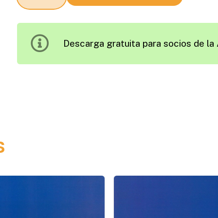
Una
Nueva
Metodología
Descarga gratuita para socios de la 
y
Herramienta
Innovadora
para
la
Conservación
de
s
Carreteras
cantidad