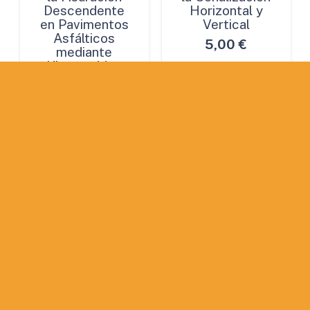
Descendente
Horizontal y
en Pavimentos
Vertical
Asfálticos
5,00
€
mediante
Ultrasonidos
5,00
€