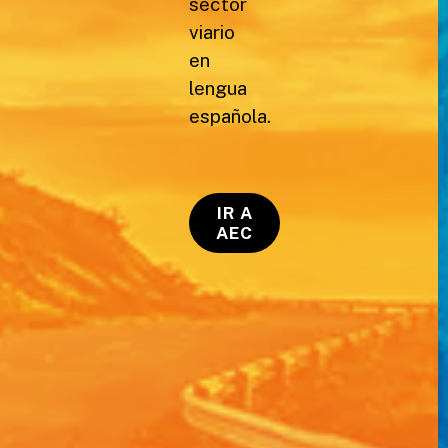
sector
viario
en
lengua
española.
IR A
AEC