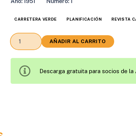
Año:
1951
Número:
1
CARRETERA VERDE
PLANIFICACIÓN
REVISTA 
Revista
AÑADIR AL CARRITO
Carreteras
Edición
1951
Descarga gratuita para socios de la 
cantidad
s