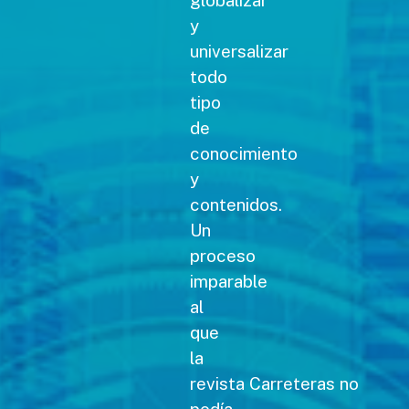
globalizar
y
universalizar
todo
tipo
de
conocimiento
y
contenidos.
Un
proceso
imparable
al
que
la
revista Carreteras no