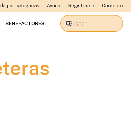
da por categorías
Ayuda
Registrarse
Contacto
BENEFACTORES
eteras