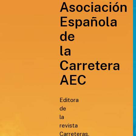
Asociación
Española
de
la
Carretera
AEC
Editora
de
la
revista
Carreteras,