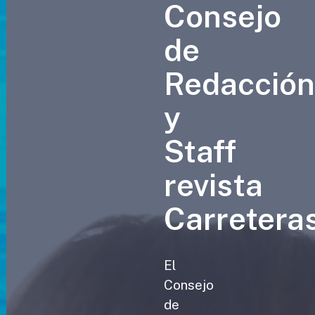
Consejo
de
Redacció
y
Staff
revista
Carretera
El
Consejo
de