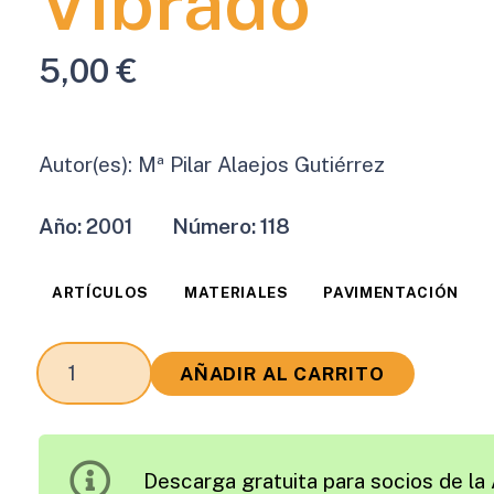
Vibrado
5,00
€
Autor(es):
Mª Pilar Alaejos Gutiérrez
Año:
2001
Número:
118
ARTÍCULOS
MATERIALES
PAVIMENTACIÓN
Algunas
AÑADIR AL CARRITO
Causas
del
Deterioro
Descarga gratuita para socios de la 
de