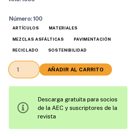
Número:
100
ARTÍCULOS
MATERIALES
MEZCLAS ASFÁLTICAS
PAVIMENTACIÓN
RECICLADO
SOSTENIBILIDAD
Análisis
AÑADIR AL CARRITO
Crítico
del
Método
Descarga gratuita para socios
de
de la AEC y suscriptores de la
Dosificación
revista
de
Mezclas
Bituminosas