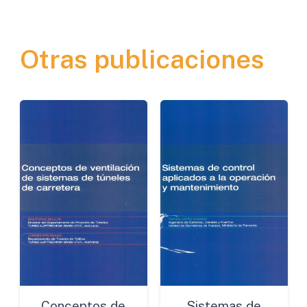
Recicladas
en
Otras publicaciones
Frío
con
Emulsiones
cantidad
Conceptos de
Sistemas de