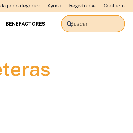
da por categorías
Ayuda
Registrarse
Contacto
BENEFACTORES
eteras