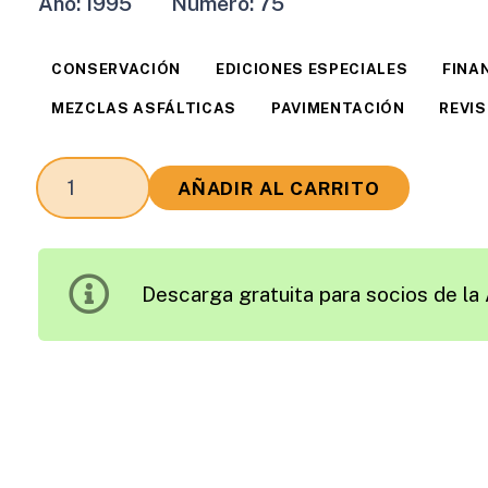
Año:
1995
Número:
75
CONSERVACIÓN
EDICIONES ESPECIALES
FINA
MEZCLAS ASFÁLTICAS
PAVIMENTACIÓN
REVI
Revista
AÑADIR AL CARRITO
Carreteras
Edición
1995
Descarga gratuita para socios de la 
cantidad