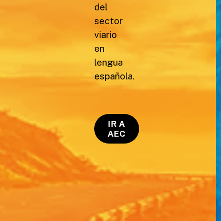
del
sector
viario
en
lengua
española.
IR A
AEC