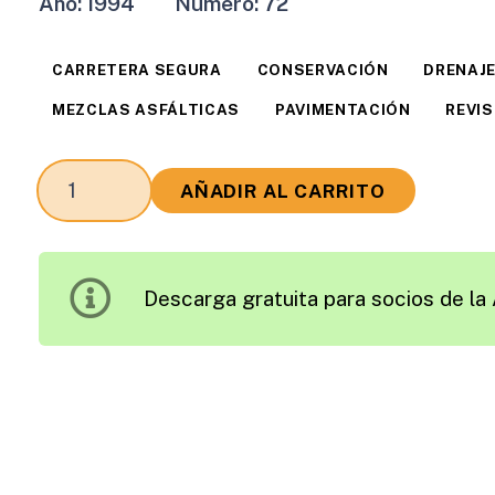
Año:
1994
Número:
72
CARRETERA SEGURA
CONSERVACIÓN
DRENAJ
MEZCLAS ASFÁLTICAS
PAVIMENTACIÓN
REVI
Revista
AÑADIR AL CARRITO
Carreteras
Edición
1994
Descarga gratuita para socios de la 
cantidad