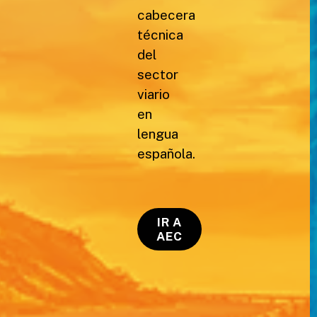
cabecera
técnica
del
sector
viario
en
lengua
española.
IR A
AEC