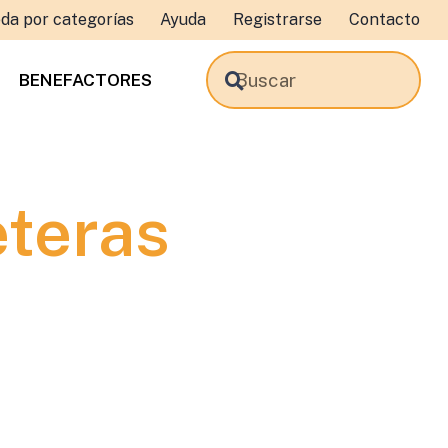
da por categorías
Ayuda
Registrarse
Contacto
BENEFACTORES
eteras