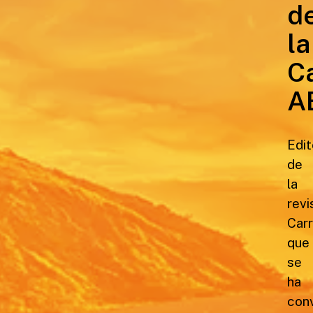
d
la
C
A
Edit
de
la
revi
Carr
que
se
ha
con