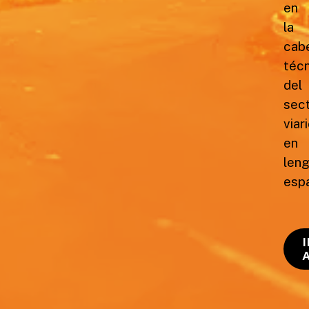
en
la
cab
téc
del
sec
viar
en
len
espa
I