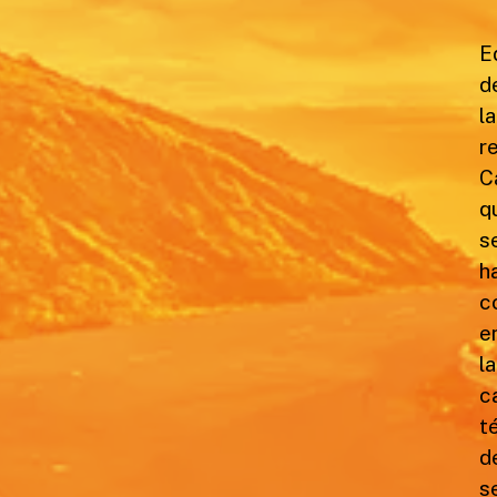
E
d
la
r
C
q
s
h
c
e
la
c
t
d
s