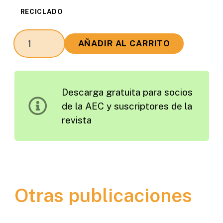
RECICLADO
El
AÑADIR AL CARRITO
Estado
Actual
de
Descarga gratuita para socios
la
de la AEC y suscriptores de la
Técnica
revista
del
Reciclado
en
Frío
e
Otras publicaciones
"In
Situ"
de