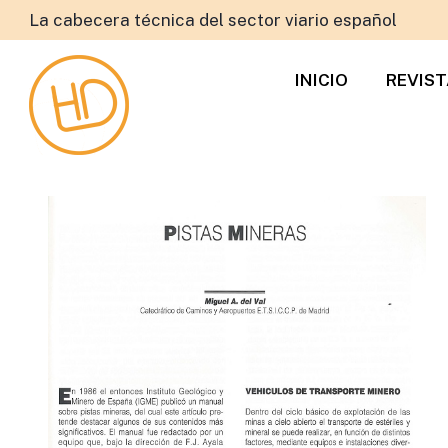
La cabecera técnica del sector viario español
INICIO
REVIS