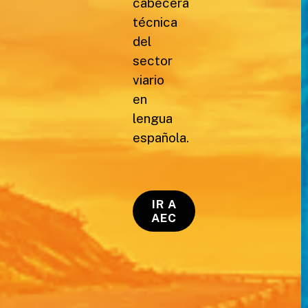
cabecera
técnica
del
sector
viario
en
lengua
española.
IR A
AEC