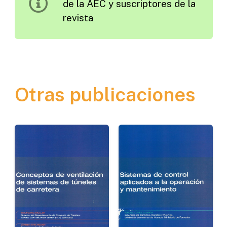
de la AEC y suscriptores de la
Cargas
revista
en
Construcción
y
Reparación
de
Otras publicaciones
Carreteras,
Ferrocarriles
y
Pavimentos
de
Hormigón
cantidad