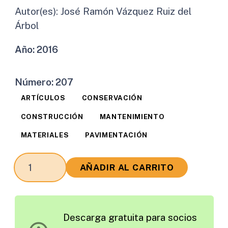
Autor(es):
José Ramón Vázquez Ruiz del
Árbol
Año:
2016
Número:
207
ARTÍCULOS
CONSERVACIÓN
CONSTRUCCIÓN
MANTENIMIENTO
MATERIALES
PAVIMENTACIÓN
Nuevas
AÑADIR AL CARRITO
Soluciones
de
Transferencia
Descarga gratuita para socios
de