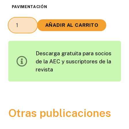
PAVIMENTACIÓN
La
AÑADIR AL CARRITO
Autovía
del
Olivar,
Descarga gratuita para socios
Vertebrando
de la AEC y suscriptores de la
el
revista
Interior
de
Andalucía
cantidad
Otras publicaciones