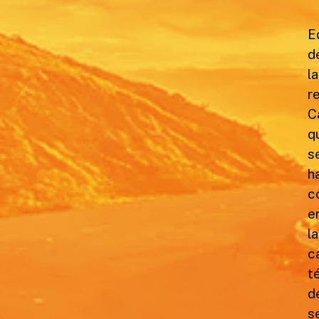
E
d
la
r
C
q
s
h
c
e
la
c
t
d
s