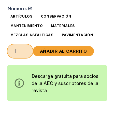
Número:
91
ARTÍCULOS
CONSERVACIÓN
MANTENIMIENTO
MATERIALES
MEZCLAS ASFÁLTICAS
PAVIMENTACIÓN
Evolución
AÑADIR AL CARRITO
y
Perspectivas
de
Descarga gratuita para socios
Futuro
de la AEC y suscriptores de la
de
revista
las
Mezclas
en
Caliente