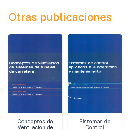
Utilizadas
Otras publicaciones
en
la
Conservación
de
Carreteras
cantidad
Conceptos de
Sistemas de
Ventilación de
Control