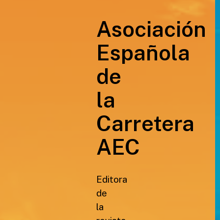
Asociación
Española
de
la
Carretera
AEC
Editora
de
la