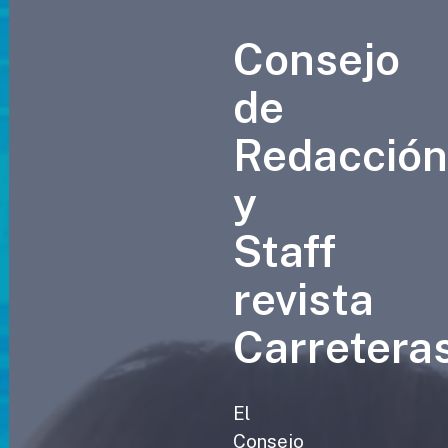
Consejo
de
Redacció
y
Staff
revista
Carretera
El
Consejo