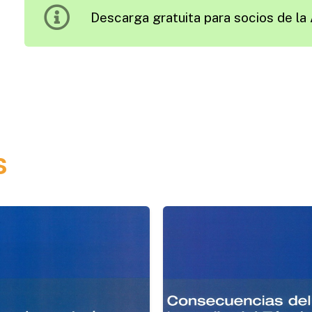
Descarga gratuita para socios de la 
Fíller
de
Aportación
para
la
Fabricación
de
s
Mezclas
Bituminosas
en
Caliente
cantidad