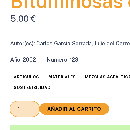
Bituminosas 
5,00
€
Autor(es):
Carlos García Serrada, Julio del Cerro
Año:
2002
Número:
123
ARTÍCULOS
MATERIALES
MEZCLAS ASFÁLTIC
SOSTENIBILIDAD
Utilización
AÑADIR AL CARRITO
de
Paval
como