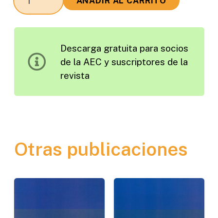
AÑADIR AL CARRITO
un
Problema
muy
Descarga gratuita para socios
Importante
de la AEC y suscriptores de la
de
revista
Reposición
cantidad
Otras publicaciones