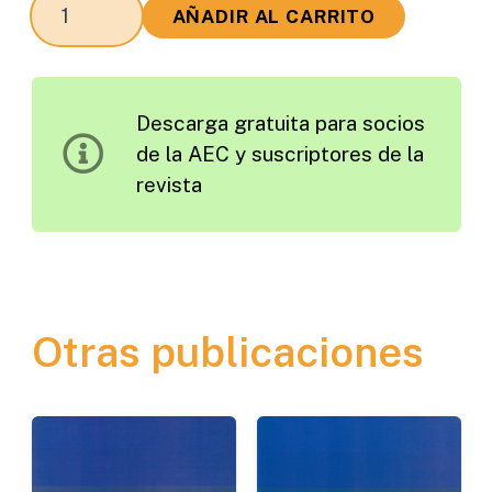
Sesión
AÑADIR AL CARRITO
IX:
Construcción,
Rehabilitación
Descarga gratuita para socios
y
de la AEC y suscriptores de la
Mantenimiento
revista
de
Carreteras
cantidad
Otras publicaciones