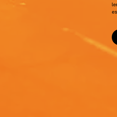
le
es