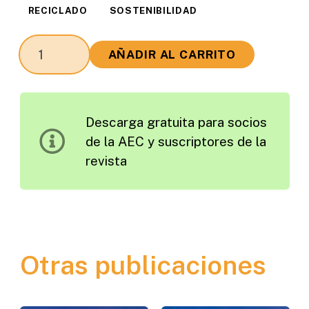
RECICLADO
SOSTENIBILIDAD
Reciclado
AÑADIR AL CARRITO
en
Central
de
Descarga gratuita para socios
Mezclas
de la AEC y suscriptores de la
Bituminosas
revista
en
Caliente
cantidad
Otras publicaciones