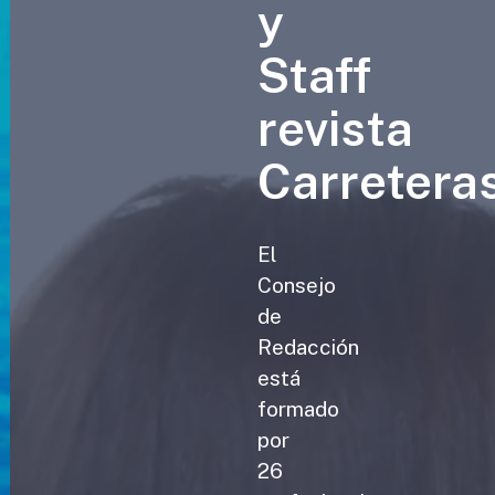
y
Staff
revista
Carretera
El
Consejo
de
Redacción
está
formado
por
26