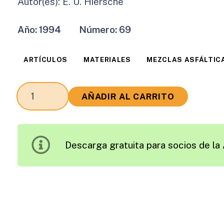
Autor(es):
E. U. Hiersche
Año:
1994
Número:
69
ARTÍCULOS
MATERIALES
MEZCLAS ASFÁLTIC
Reciclado
AÑADIR AL CARRITO
de
Materiales
Bituminosos
Descarga gratuita para socios de la 
en
Europa
cantidad