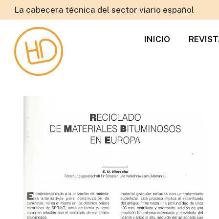
La cabecera técnica del sector viario español
INICIO
REVIS