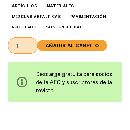
ARTÍCULOS
MATERIALES
MEZCLAS ASFÁLTICAS
PAVIMENTACIÓN
RECICLADO
SOSTENIBILIDAD
Nanoemulsiones
AÑADIR AL CARRITO
de
Betún
y
Descarga gratuita para socios
su
de la AEC y suscriptores de la
Interés
revista
para
el
Reciclado
en
Frío