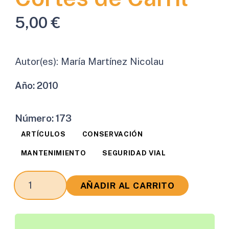
5,00
€
Autor(es):
María Martínez Nicolau
Año:
2010
Número:
173
ARTÍCULOS
CONSERVACIÓN
MANTENIMIENTO
SEGURIDAD VIAL
Mejora
AÑADIR AL CARRITO
de
la
Seguridad