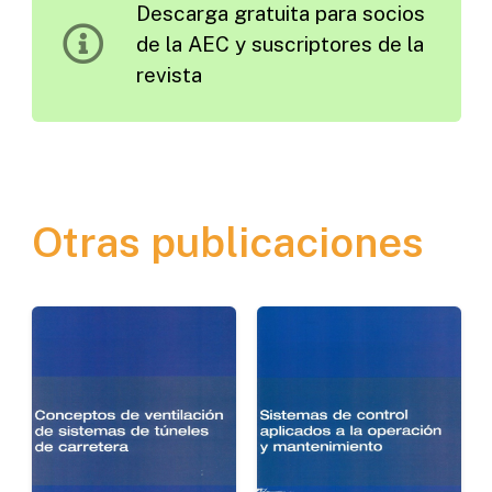
Descarga gratuita para socios
en
de la AEC y suscriptores de la
los
revista
Cortes
de
Carril
cantidad
Otras publicaciones