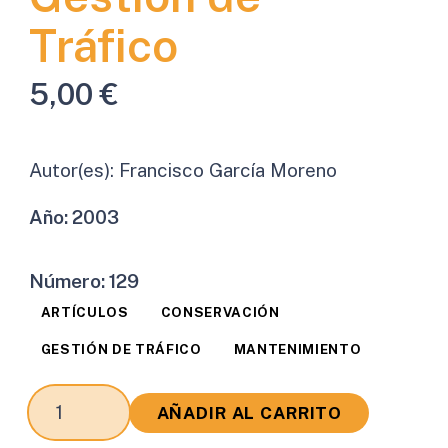
Tráfico
5,00
€
Autor(es):
Francisco García Moreno
Año:
2003
Número:
129
ARTÍCULOS
CONSERVACIÓN
GESTIÓN DE TRÁFICO
MANTENIMIENTO
Mantenimiento
AÑADIR AL CARRITO
de