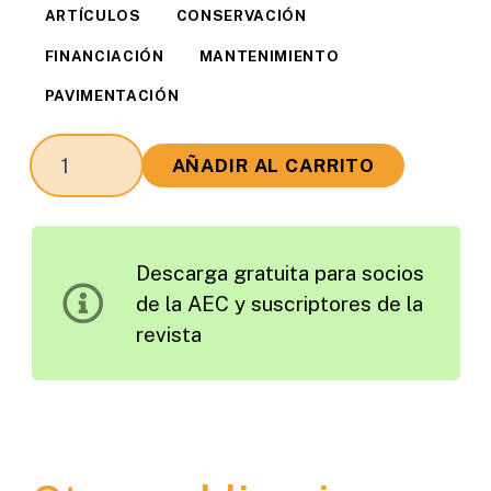
ARTÍCULOS
CONSERVACIÓN
FINANCIACIÓN
MANTENIMIENTO
PAVIMENTACIÓN
Los
AÑADIR AL CARRITO
Mensajes
sobre
la
Descarga gratuita para socios
Conservación
de la AEC y suscriptores de la
y
revista
la
Realidad
de
la
Conservación
de