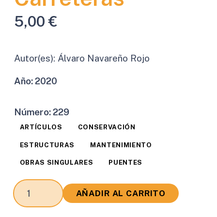
5,00
€
Autor(es):
Álvaro Navareño Rojo
Año:
2020
Número:
229
ARTÍCULOS
CONSERVACIÓN
ESTRUCTURAS
MANTENIMIENTO
OBRAS SINGULARES
PUENTES
Las
AÑADIR AL CARRITO
Inspecciones
de