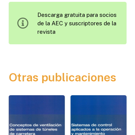
Puentes
Descarga gratuita para socios
de
de la AEC y suscriptores de la
Carreteras
revista
cantidad
Otras publicaciones