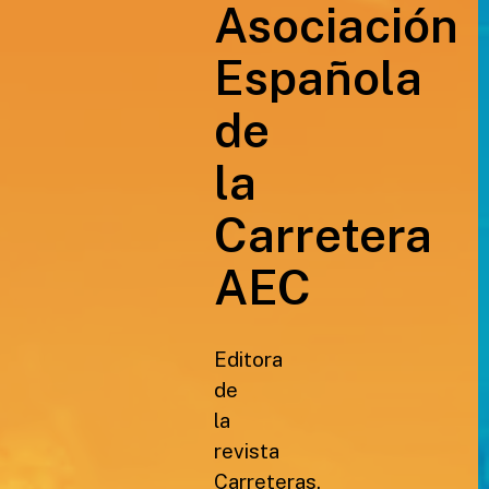
Asociación
Española
de
la
Carretera
AEC
Editora
de
la
revista
Carreteras,