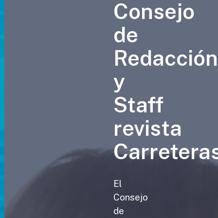
Consejo
de
Redacció
y
Staff
revista
Carretera
El
Consejo
de