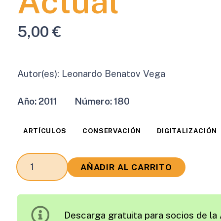
Actual
5,00
€
Autor(es):
Leonardo Benatov Vega
Año:
2011
Número:
180
ARTÍCULOS
CONSERVACIÓN
DIGITALIZACIÓN
La
AÑADIR AL CARRITO
Auscultación
de
Carreteras
Descarga gratuita para socios de la 
en