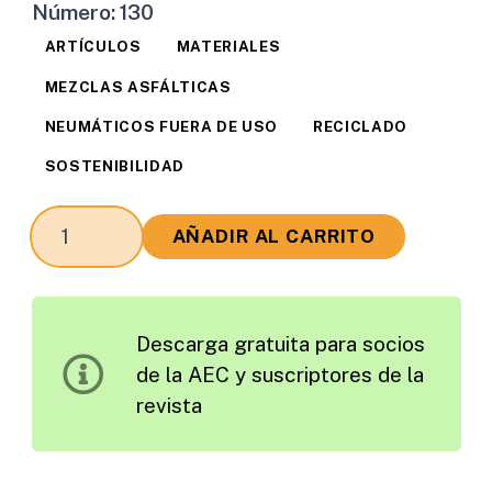
Número:
130
ARTÍCULOS
MATERIALES
MEZCLAS ASFÁLTICAS
NEUMÁTICOS FUERA DE USO
RECICLADO
SOSTENIBILIDAD
Investigación
AÑADIR AL CARRITO
sobre
la
Reutilización
Descarga gratuita para socios
de
de la AEC y suscriptores de la
Triturado
revista
de
Neumático
en