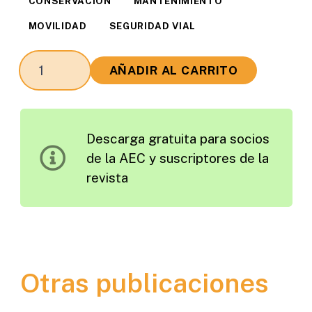
CONSERVACIÓN
MANTENIMIENTO
MOVILIDAD
SEGURIDAD VIAL
Hablar
AÑADIR AL CARRITO
de
las
Consecuencias
Descarga gratuita para socios
de
de la AEC y suscriptores de la
los
revista
Accidentes
en
Términos
Amables
es
Otras publicaciones
Absurdo
cantidad