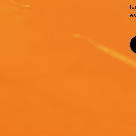
le
es