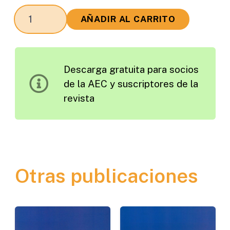
Guías
AÑADIR AL CARRITO
Sonoras
Longitudinales
Fresadas
Descarga gratuita para socios
(GSLF):
de la AEC y suscriptores de la
Presente
revista
y
Futuro
cantidad
Otras publicaciones