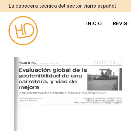
La cabecera técnica del sector viario español
INICIO
REVIS