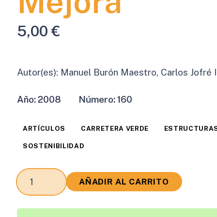
Mejora
5,00
€
Autor(es):
Manuel Burón Maestro, Carlos Jofré 
Año:
2008
Número:
160
ARTÍCULOS
CARRETERA VERDE
ESTRUCTURA
SOSTENIBILIDAD
Evaluación
AÑADIR AL CARRITO
Global
de
la