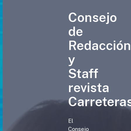
Consejo
de
Redacció
y
Staff
revista
Carretera
El
Consejo