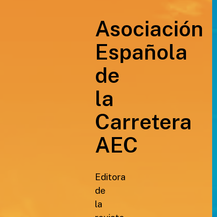
Asociación
Española
de
la
Carretera
AEC
Editora
de
la