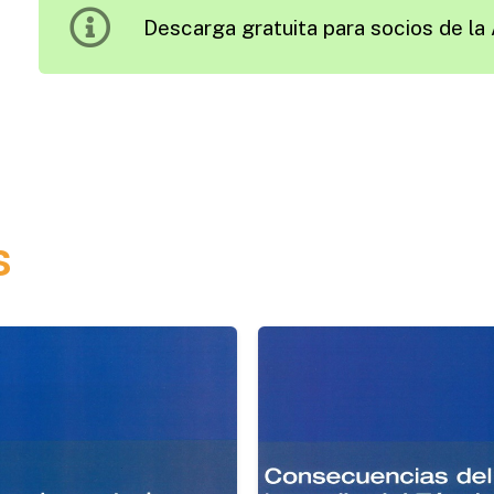
Descarga gratuita para socios de la 
Sostenbilidad
de
una
Carretera,
y
Vías
de
s
Mejora
cantidad