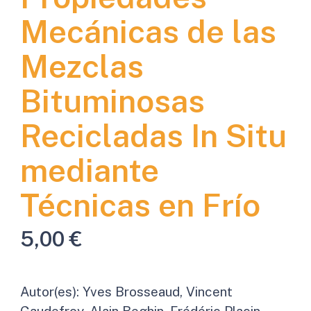
Mecánicas de las
Mezclas
Bituminosas
Recicladas In Situ
mediante
Técnicas en Frío
5,00
€
Autor(es):
Yves Brosseaud, Vincent
Gaudefroy, Alain Beghin, Frédéric Placin,