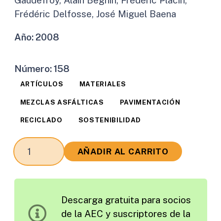
Frédéric Delfosse, José Miguel Baena
Año:
2008
Número:
158
ARTÍCULOS
MATERIALES
MEZCLAS ASFÁLTICAS
PAVIMENTACIÓN
RECICLADO
SOSTENIBILIDAD
Evaluación
AÑADIR AL CARRITO
en
Laboratorio
de
Descarga gratuita para socios
las
de la AEC y suscriptores de la
Propiedades