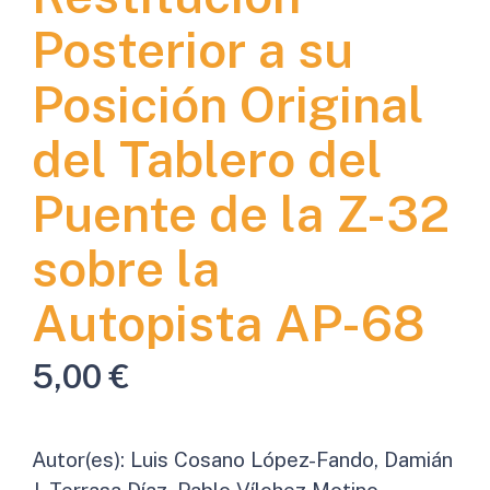
Posterior a su
Posición Original
del Tablero del
Puente de la Z-32
sobre la
Autopista AP-68
5,00
€
Autor(es):
Luis Cosano López-Fando, Damián
J. Terrasa Díaz, Pablo Vílchez Motino