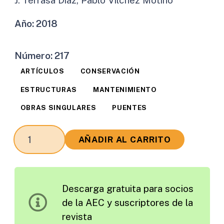
Año:
2018
Número:
217
ARTÍCULOS
CONSERVACIÓN
ESTRUCTURAS
MANTENIMIENTO
OBRAS SINGULARES
PUENTES
Estudio
AÑADIR AL CARRITO
del
Deslizamiento
y
Descarga gratuita para socios
Restitución
de la AEC y suscriptores de la
Posterior
revista
a