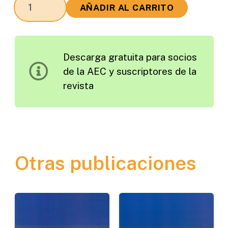
El
AÑADIR AL CARRITO
Mantenimiento
y
la
Descarga gratuita para socios
Conservación
de la AEC y suscriptores de la
de
revista
los
Sistemas
de
Drenaje
en
Otras publicaciones
Carreteras
cantidad