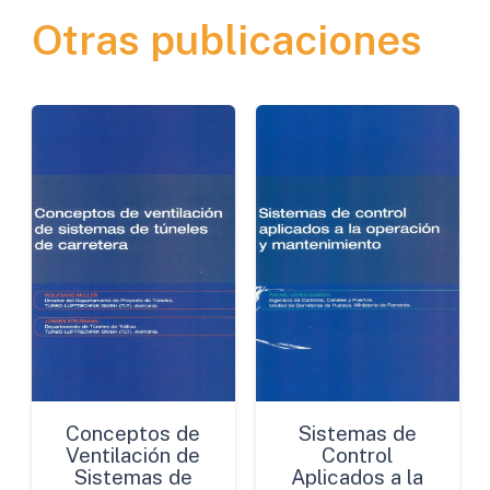
Otras publicaciones
en
los
Másticos
Bituminosos
cantidad
Conceptos de
Sistemas de
Ventilación de
Control
Sistemas de
Aplicados a la