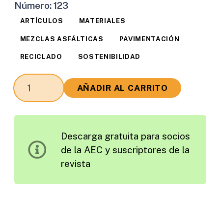
Número:
123
ARTÍCULOS
MATERIALES
MEZCLAS ASFÁLTICAS
PAVIMENTACIÓN
RECICLADO
SOSTENIBILIDAD
Efecto
AÑADIR AL CARRITO
de
la
Relación
Descarga gratuita para socios
Fíller/Betún
de la AEC y suscriptores de la
y
revista
de
la
Naturaleza
del
Fíller