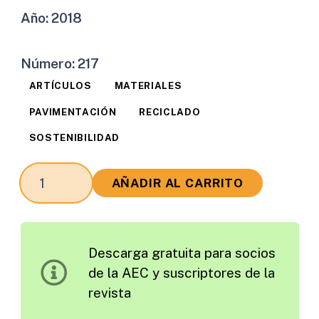
Año:
2018
Número:
217
ARTÍCULOS
MATERIALES
PAVIMENTACIÓN
RECICLADO
SOSTENIBILIDAD
Comportamiento
AÑADIR AL CARRITO
de
un
Materiales
Descarga gratuita para socios
Granular
de la AEC y suscriptores de la
con
revista
Adición
de