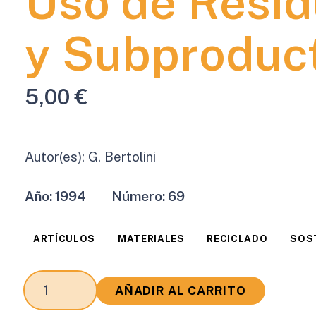
Uso de Resi
y Subproduc
5,00
€
Autor(es):
G. Bertolini
Año:
1994
Número:
69
ARTÍCULOS
MATERIALES
RECICLADO
SOST
Aspectos
AÑADIR AL CARRITO
Sociales,