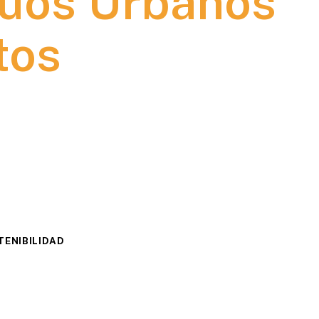
duos Urbanos
tos
ENIBILIDAD