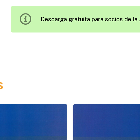
Económicos
y
Descarga gratuita para socios de la 
Medioambientales
del
Uso
de
Residuos
Urbanos
y
s
Subproductos
cantidad