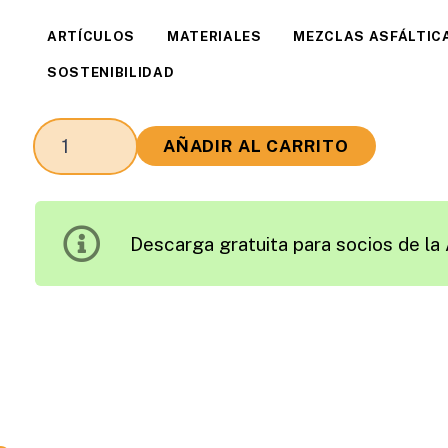
ARTÍCULOS
MATERIALES
MEZCLAS ASFÁLTIC
SOSTENIBILIDAD
Análisis
AÑADIR AL CARRITO
de
las
Propiedades
Descarga gratuita para socios de la 
y
Caracterización
de
los
Fílleres
de
Recuperación
para