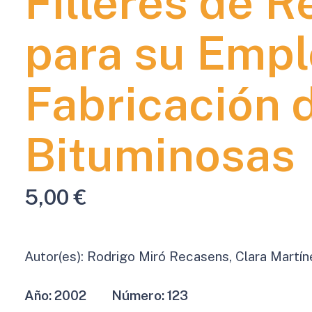
Fílleres de 
para su Empl
Fabricación 
Bituminosas
5,00
€
Autor(es):
Rodrigo Miró Recasens, Clara Martíne
Año:
2002
Número:
123