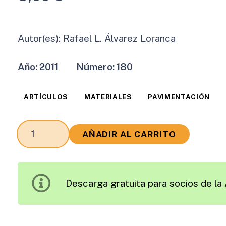
Autor(es):
Rafael L. Álvarez Loranca
Año:
2011
Número:
180
ARTÍCULOS
MATERIALES
PAVIMENTACIÓN
Variación
AÑADIR AL CARRITO
de
las
Deflexiones
Descarga gratuita para socios de la 
con
los
Cambios