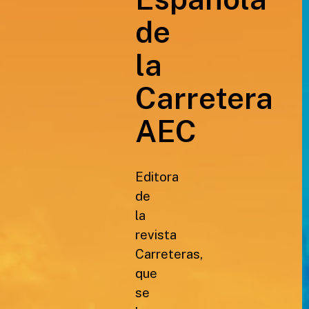
de
la
Carretera
AEC
Editora
de
la
revista
Carreteras,
que
se