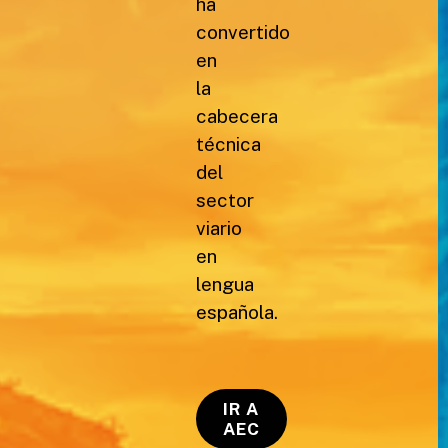
ha
convertido
en
la
cabecera
técnica
del
sector
viario
en
lengua
española.
IR A
AEC