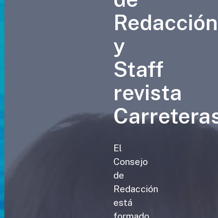
Redacció
y
Staff
revista
Carretera
El
Consejo
de
Redacción
está
formado