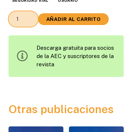
SEGURIDAD VIAL
USUARIO
Valoración
AÑADIR AL CARRITO
de
la
Seguridad
Descarga gratuita para socios
Percibida
de la AEC y suscriptores de la
por
revista
los
Usuarios
de
las
Carreteras
Otras publicaciones
Españolas
cantidad