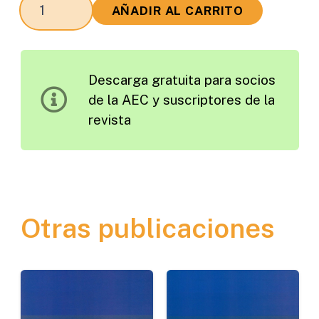
Últimas
AÑADIR AL CARRITO
Actuaciones
en
Capas
Descarga gratuita para socios
de
de la AEC y suscriptores de la
Rodadura
revista
en
los
Aeropuertos
cantidad
Otras publicaciones