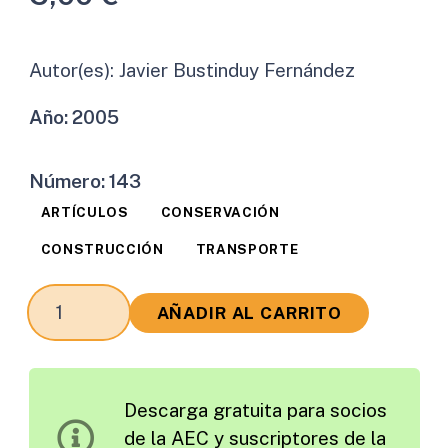
Autor(es):
Javier Bustinduy Fernández
Año:
2005
Número:
143
ARTÍCULOS
CONSERVACIÓN
CONSTRUCCIÓN
TRANSPORTE
Turismo
AÑADIR AL CARRITO
y
Carretera
cantidad
Descarga gratuita para socios
de la AEC y suscriptores de la