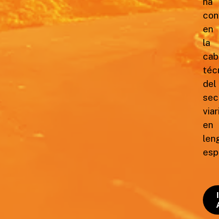
ha
con
en
la
cab
téc
del
sec
viar
en
len
esp