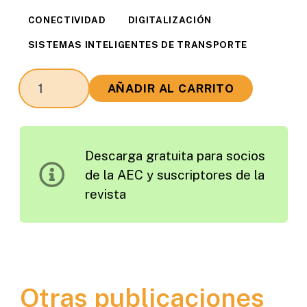
CONECTIVIDAD
DIGITALIZACIÓN
SISTEMAS INTELIGENTES DE TRANSPORTE
Sistemas
AÑADIR AL CARRITO
de
Inteligencia
Artificial
Descarga gratuita para socios
para
de la AEC y suscriptores de la
Ayuda
revista
a
la
Decisión
en
Tiempo
Otras publicaciones
Real